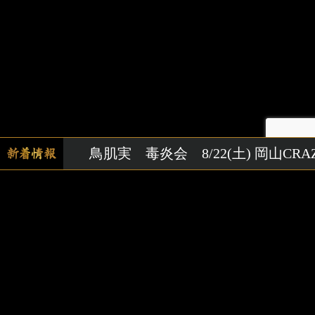
演会情報 鳥肌実 