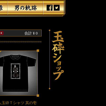
合計
¥ 0
0
人玉砕Ｔシャツ 其の壱