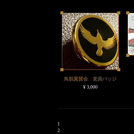
鳥肌翼賛会 党員バッジ
¥ 3,000
1
2