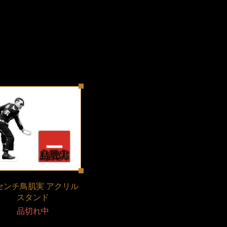
2センチ鳥肌実 アクリル
スタンド
品切れ中