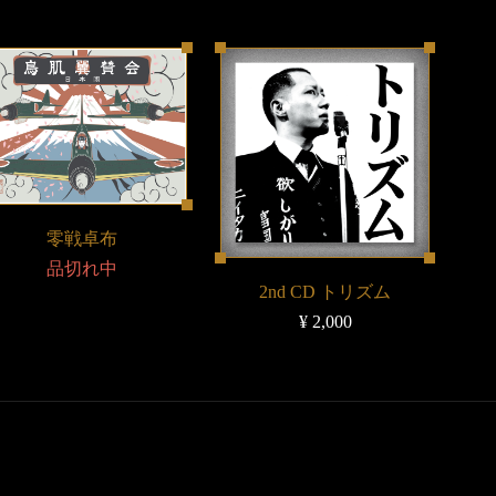
零戦卓布
品切れ中
2nd CD トリズム
¥ 2,000